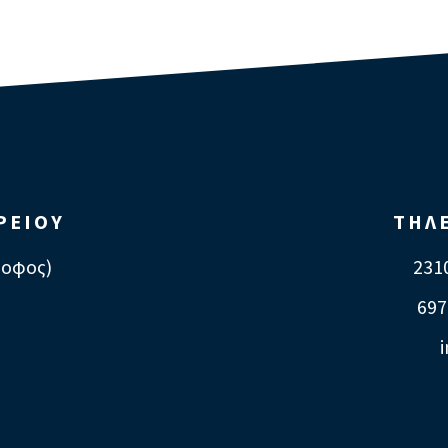
ΡΕΙΟΥ
ΤΗΛ
ροφος)
2310
697